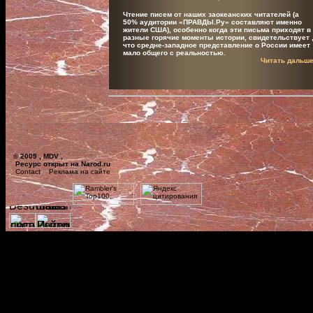
Чтение писем от наших заокеанских читателей (а
50% аудитории «ПРАВДЫ.Ру» составляют именно
жители США), особенно когда эти письма приходят в
разные горячие моменты истории, свидетельствует 
что средне-западное представление о России имеет
мало общего с реальностью.
Читать дальш
© 2009 , MDV ,
Ресурс открыт на Narod.ru
Contact
Реклама на сайте