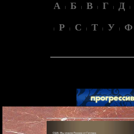
А
Б
В
Г
Д
Р
С
Т
У
Ф
США: Мы спасли Россию от Гитлера