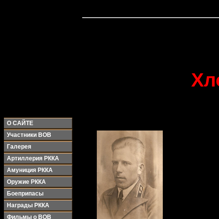
Хл
О САЙТЕ
Участники ВОВ
Галерея
Артиллерия РККА
Амуниция РККА
Оружие РККА
Боеприпасы
Награды РККА
Фильмы о ВОВ