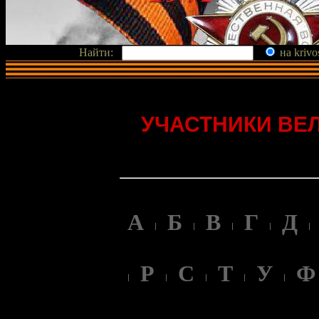
Найти:
на krivo
УЧАСТНИКИ ВЕ
А
Б
В
Г
Д
Р
С
Т
У
Ф